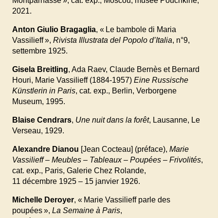
Montparnasse », cat. exp., Moscou, musée Pouchkine,
2021.
Anton Giulio Bragaglia
, « Le bambole di Maria
Vassilieff »,
Rivista Illustrata del Popolo d’Italia
, n°9,
settembre
1925.
Gisela Breitling
, Ada Raev, Claude Bernès et Bernard
Houri, Marie Vassilieff (1884-1957)
Eine Russische
Künstlerin in Paris
, cat. exp., Berlin, Verborgene
Museum, 1995.
Blaise Cendrars
,
Une nuit dans la forêt
, Lausanne, Le
Verseau, 1929.
Alexandre Dianou
[Jean Cocteau] (préface),
Marie
Vassilieff – Meubles – Tableaux – Poupées – Frivolités
,
cat. exp., Paris, Galerie Chez Rolande,
11
décembre
1925
– 15
janvier
1926.
Michelle Deroyer
, « Marie Vassilieff parle des
poupées »,
La Semaine à Paris
,