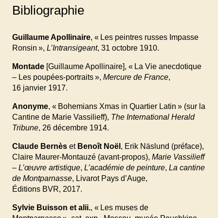
Bibliographie
Guillaume Apollinaire
, « Les peintres russes Impasse
Ronsin »,
L’Intransigeant
, 31
octobre
1910.
Montade
[Guillaume Apollinaire], « La Vie anecdotique
– Les poupées-portraits »,
Mercure de France
,
16
janvier
1917.
Anonyme
, « Bohemians Xmas in Quartier Latin » (sur la
Cantine de Marie Vassilieff),
The
International Herald
Tribune
, 26
décembre
1914.
Claude Bernès
et
Benoît Noël
, Erik Näslund (préface),
Claire Maurer-Montauzé (avant-propos),
Marie
Vassilieff
– L’œuvre artistique
,
L’académie de peinture
,
La
cantine
de Montparnasse
, Livarot Pays d’Auge,
Éditions BVR, 2017.
Sylvie Buisson et alii.
, « Les muses de