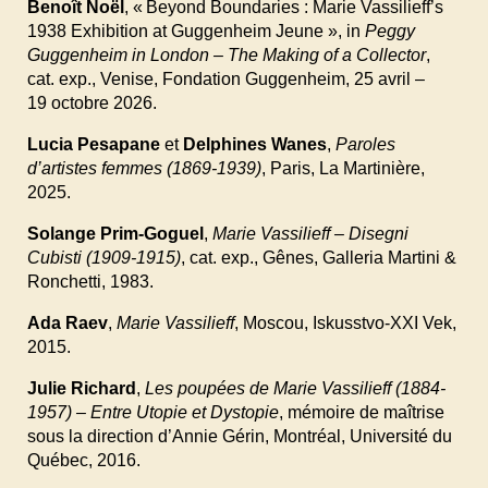
Benoît Noël
, « Beyond Boundaries
: Marie Vassilieff’s
1938 Exhibition at Guggenheim Jeune
», in
Peggy
Guggenheim in London – The Making of a Collector
,
cat. exp., Venise, Fondation Guggenheim, 25
avril
–
19
octobre
2026.
Lucia Pesapane
et
Delphines Wanes
,
Paroles
d’artistes femmes (1869-1939)
, Paris, La Martinière,
2025.
Solange Prim-Goguel
,
Marie Vassilieff – Disegni
Cubisti (1909-1915)
, cat. exp., Gênes, Galleria Martini
&
Ronchetti, 1983.
Ada Raev
,
Marie Vassilieff
, Moscou, Iskusstvo-XXI Vek,
2015.
Julie Richard
,
Les poupées de Marie Vassilieff (1884-
1957) – Entre Utopie et Dystopie
, mémoire de maîtrise
sous la direction d’Annie Gérin, Montréal, Université du
Québec, 2016.