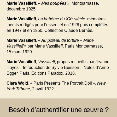
Marie Vassilieff
,
« Mes poupées »
, Montparnasse,
décembre 1925.
Marie Vassilieff
,
La bohème du XX
e
siècle
, mémoires
inédits rédigés pour l’essentiel en 1928 puis complétés
en 1947 et en 1950, Collection Claude Bernès.
Marie Vassilieff
,
« Au poteau de torture – Marie
Vassilieff »
par Marie Vassilieff, Paris Montparnasse,
15
mars
1929.
Marie Vassilieff
,
Vassilieff
, propos recueillis par Jeanne
Hayes – Introduction de Sylvie Buisson – Notes d’Anne
Egger, Paris, Éditions Paradox, 2018.
Clara Wold
, « Paris Presents The Portrait Doll »,
New
York Tribune
, 2
avril
1922.
Besoin d’authentifier une œuvre ?