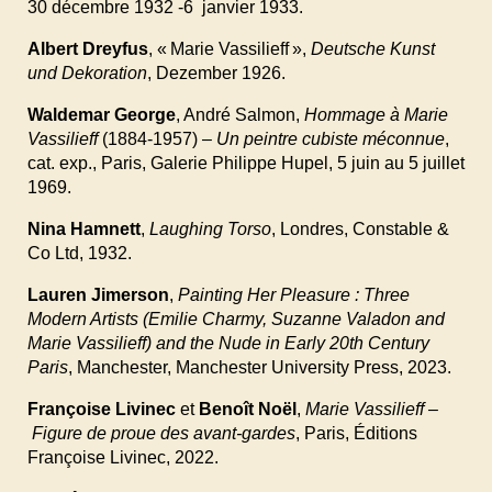
30
décembre
1932
-6
janvier
1933.
Albert Dreyfus
, « Marie Vassilieff »,
Deutsche Kunst
und Dekoration
, Dezember
1926.
Waldemar George
, André Salmon,
Hommage à Marie
Vassilieff
(1884-1957) –
Un peintre cubiste méconnue
,
cat. exp., Paris, Galerie Philippe Hupel, 5
juin au 5
juillet
1969.
Nina Hamnett
,
Laughing Torso
, Londres, Constable &
Co Ltd, 1932.
Lauren Jimerson
,
Painting Her Pleasure : Three
Modern Artists (Emilie Charmy, Suzanne Valadon and
Marie Vassilieff) and the Nude in Early 20th Century
Paris
, Manchester, Manchester University Press,
2023.
Françoise Livinec
et
Benoît Noël
,
Marie Vassilieff –
Figure de proue des avant-gardes
, Paris, Éditions
Françoise Livinec, 2022.